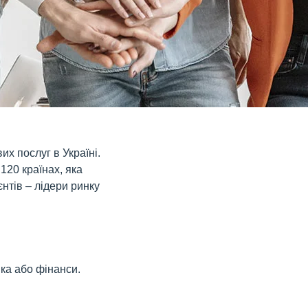
их послуг в Україні.
120 країнах, яка
нтів – лідери ринку
іка або фінанси.