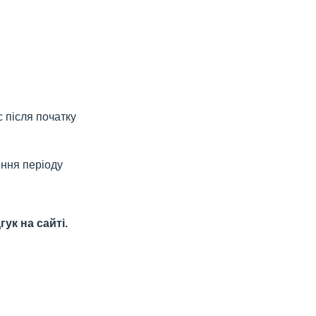
с після початку
ення періоду
ук на сайті.