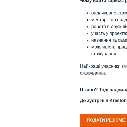
Чому варто зареєст
оплачуване ста
менторство від 
робота в дружній
участь у проекта
навчання та сам
можливість працю
стажування.
Найкращі учасники зм
стажування.
Цікаво? Тоді надси
До зустрічі в Kreston
ПОДАТИ РЕЗЮМЕ