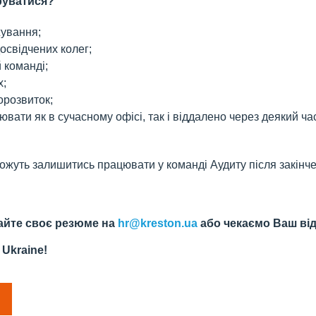
руватися?
жування;
досвідчених колег;
 команді;
х;
орозвиток;
вати як в сучасному офісі, так і віддалено через деякий ча
ожуть залишитись працювати у команді Аудиту після закінч
лайте своє резюме на
hr@kreston.ua
або чекаємо Ваш відг
 Ukraine!