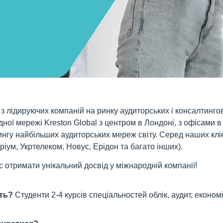
з лідируючих компаній на ринку аудиторських і консалтингов
ої мережі Kreston Global з центром в Лондоні, з офісами в 
ингу найбільших аудиторських мереж світу. Серед наших кліє
ріум, Укртелеком, Новус, Ерідон та багато інших).
 отримати унікальний досвід у міжнародній компанії!
ть?
Студенти 2-4 курсів спеціальностей облік, аудит, економ