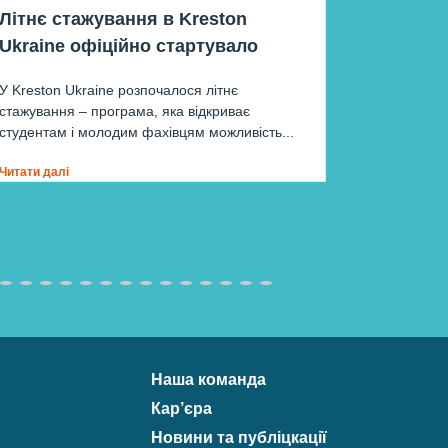
Літнє стажування в Kreston
Знання,
Ukraine офіційно стартувало
команда
тренінг
У Kreston Ukraine розпочалося літнє
стажування – програма, яка відкриває
У сучасни
студентам і молодим фахівцям можливість...
допомоги є
необхідним
Читати далі
Читати далі
Наша команда
Кар’єра
Новини та публіцкації