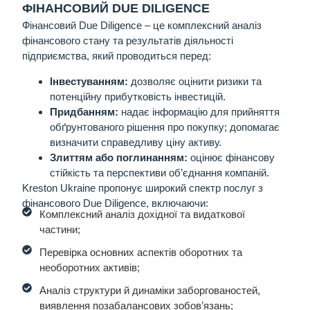
ФІНАНСОВИЙ DUE DILIGENCE
Фінансовий Due Diligence
– це комплексний аналіз
фінансового стану та результатів діяльності
підприємства, який проводиться перед:
Інвестуванням:
дозволяє оцінити ризики та
потенційну прибутковість інвестицій.
Придбанням:
надає інформацію для прийняття
обґрунтованого рішення про покупку; допомагає
визначити справедливу ціну активу.
Злиттям або поглинанням:
оцінює фінансову
стійкість та перспективи об’єднання компаній.
Kreston Ukraine пропонує широкий спектр послуг з
фінансового Due Diligence, включаючи:
Комплексний аналіз дохідної та видаткової
частини;
Перевірка основних аспектів оборотних та
необоротних активів;
Аналіз структури й динаміки заборгованостей,
виявлення позабалансових зобов’язань;