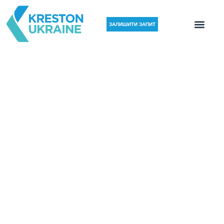
ЗАЛИШИТИ ЗАПИТ
НАШІ ПОСЛУГИ
Kreston Ukraine пропонує широкий спектр послуг
міжнародним та українським клієнтам