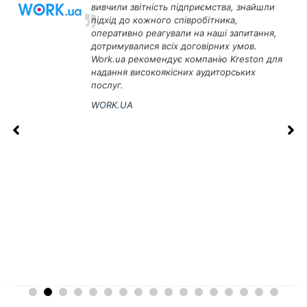
рекомендує Kresto
та стабільного па
виконує взяті на с
гарантує високу як
аудиту.
СП «ПГНК»