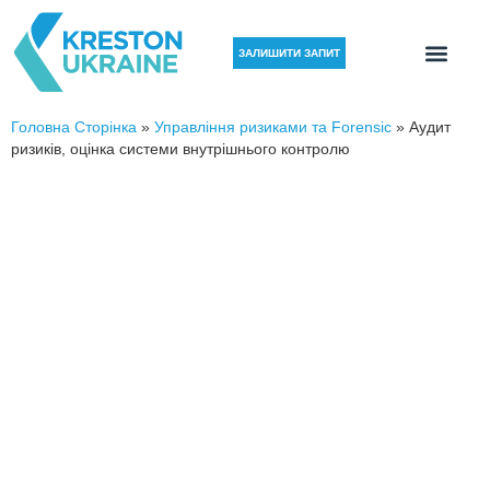
ЗАЛИШИТИ ЗАПИТ
Головна Сторінка
»
Управління ризиками та Forensic
»
Аудит
ризиків, оцінка системи внутрішнього контролю
АУДИТ РИЗИКІВ,
ВДОСКОНАЛЕННЯ
ВНУТРІШНЬОГО КОНТРОЛЮ
Комплексна оцінка ризиків, бізнес-процесів і
контрольних процедур