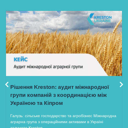
Рішення Kreston: аудит міжнародної
групи компаній з координацією між
Україною та Кіпром
Галузь: сільське господарство та агробізнес Міжнародна
аграрна група з операційними активами в Україні
залучила Kreston...