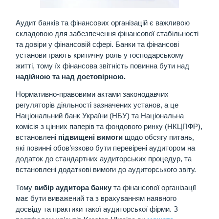
Аудит банків та фінансових організацій є важливою
складовою для забезпечення фінансової стабільності
та довіри у фінансовій сфері. Банки та фінансові
установи грають критичну роль у господарському
житті, тому їх фінансова звітність повинна бути
над
надійною та над достовірною.
Нормативно-правовими актами законодавчих
регуляторів діяльності зазначених установ, а це
Національний банк України (НБУ) та Національна
комісія з цінних паперів та фондового ринку (НКЦПФР),
встановлені
підвищені вимоги
щодо обсягу питань,
які повинні обов’язково бути перевірені аудитором на
додаток до стандартних аудиторських процедур, та
встановлені додаткові вимоги до аудиторського звіту.
Тому
вибір аудитора банку
та фінансової організації
має бути виважений
та з врахуванням наявного
досвіду та практики такої аудиторської фірми. З