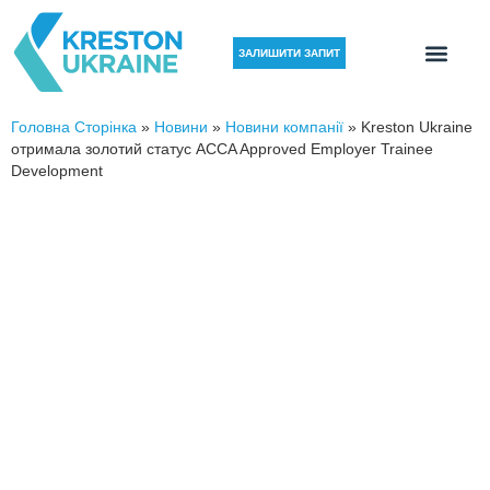
ЗАЛИШИТИ ЗАПИТ
Головна Сторінка
»
Новини
»
Новини компанії
»
Kreston Ukraine
отримала золотий статус ACCA Approved Employer Trainee
Development
Kreston Ukraine отримала
золотий статус ACCA Approved
Employer Trainee Development