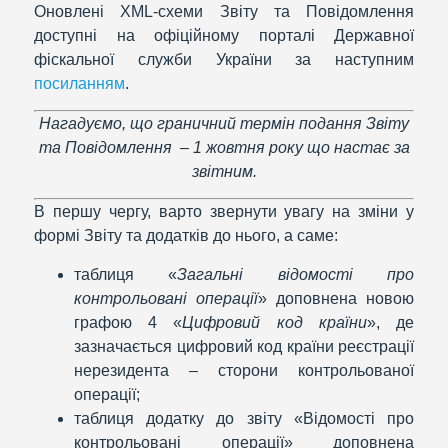
Оновлені XML-схеми Звіту та Повідомлення
доступні на офіційному порталі Державної
фіскальної служби України за наступним
посиланням
.
Нагадуємо, що граничний термін подання Звіту
та Повідомлення – 1 жовтня року що настає за
звітним.
В першу чергу, варто звернути увагу на зміни у
формі Звіту та додатків до нього, а саме:
таблиця «
Загальні відомості про
контрольовані операції
» доповнена новою
графою 4 «
Цифровий код країни
», де
зазначається цифровий код країни реєстрації
нерезидента – сторони контрольованої
операції;
таблиця додатку до звіту «Відомості про
контрольовані операції» доповнена