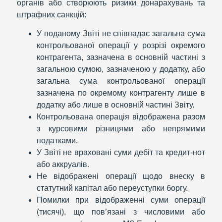
органів або створюють ризики донарахувань та
штрафних санкцій:
У поданому Звіті не співпадає загальна сума
контрольованої операції у розрізі окремого
контрагента, зазначена в основній частині з
загальною сумою, зазначеною у додатку, або
загальна сума контрольованої операції
зазначена по окремому контрагенту лише в
додатку або лише в основній частині Звіту.
Контрольована операція відображена разом
з курсовими різницями або непрямими
податками.
У Звіті не враховані суми дебіт та кредит-нот
або аккруалів.
Не відображені операції щодо внеску в
статутний капітал або переуступки боргу.
Помилки при відображенні суми операції
(тисячі), що пов’язані з числовими або