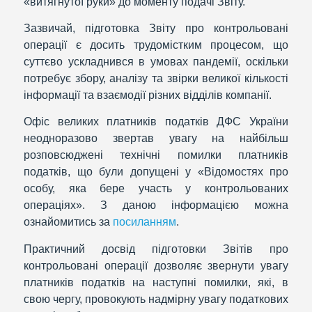
«витягнутої руки» до моменту подачі Звіту.
Зазвичай, підготовка Звіту про контрольовані
операції є досить трудомістким процесом, що
суттєво ускладнився в умовах пандемії, оскільки
потребує збору, аналізу та звірки великої кількості
інформації та взаємодії різних відділів компанії.
Офіс великих платників податків ДФС України
неодноразово звертав увагу на найбільш
розповсюджені технічні помилки платників
податків, що були допущені у «Відомостях про
особу, яка бере участь у контрольованих
операціях». З даною інформацією можна
ознайомитись за
посиланням
.
Практичний досвід підготовки Звітів про
контрольовані операції дозволяє звернути увагу
платників податків на наступні помилки, які, в
свою чергу, провокують надмірну увагу податкових