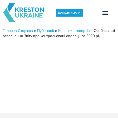
ЗАЛИШИТИ ЗАПИТ
Головна Сторінка
»
Публікації
»
Колонки експертів
»
Особливості
заповнення Звіту про контрольовані операції за 2020 рік
Особливості заповнення Звіту
про контрольовані операції за
2020 рік