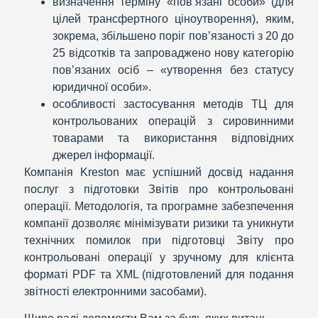
визначення терміну «пов’язані особи» (для
цілей трансфертного ціноутворення), яким,
зокрема, збільшено поріг пов’язаності з 20 до
25 відсотків та запроваджено нову категорію
пов’язаних осіб – «утворення без статусу
юридичної особи».
особливості застосування методів ТЦ для
контрольованих операцій з сировинними
товарами та використання відповідних
джерел інформації.
Компанія Kreston має успішний досвід надання
послуг з підготовки Звітів про контрольовані
операції. Методологія, та програмне забезпечення
компанії дозволяє мінімізувати ризики та уникнути
технічних помилок при підготовці Звіту про
контрольовані операції у зручному для клієнта
форматі PDF та XML (підготовлений для подання
звітності електронними засобами).