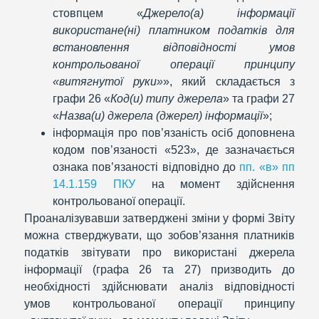
стовпцем «
Джерело(а) інформації
використане(ні) платником податків для
встановлення відповідності умов
контрольованої операції принципу
«витягнутої руки»
», який складається з
графи 26 «
Код(и) типу джерела
» та графи 27
«
Назва(и) джерела (джерел) інформації
»;
інформація про пов’язаність осіб доповнена
кодом пов’язаності «523», де зазначається
ознака пов’язаності відповідно до
пп. «в» пп
14.1.159 ПКУ
на момент здійснення
контрольованої операції.
Проаналізувавши затверджені зміни у формі Звіту
можна стверджувати, що зобов’язання платників
податків звітувати про використані джерела
інформації (графа 26 та 27) призводить до
необхідності здійснювати аналіз відповідності
умов контрольованої операції принципу