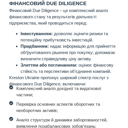
ФІНАНСОВИЙ DUE DILIGENCE
Фінансовий Due Diligence
– це комплексний аналіз
фінансового стану та результатів діяльності
підприємства, який проводиться перед:
Інвестуванням:
дозволяє оцінити ризики та
потенційну прибутковість інвестицій.
Придбанням:
надає інформацію для прийняття
обґрунтованого рішення про покупку; допомагає
визначити справедливу ціну активу.
Злиттям або поглинанням:
оцінює фінансову
стійкість та перспективи об’єднання компаній.
Kreston Ukraine пропонує широкий спектр послуг з
фінансового Due Diligence, включаючи:
Комплексний аналіз дохідної та видаткової
частини;
Перевірка основних аспектів оборотних та
необоротних активів;
Аналіз структури й динаміки заборгованостей,
виявлення позабалансових зобов’язань;